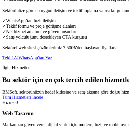
Sektörünüze göre en uygun iletişim ve teklif toplama yapısı kurgulanı
✓
WhatsApp’tan hızlı iletişim
✓
Teklif formu ve proje görüşme alanları
✓
Net hizmet anlatımı ve güven unsurları
✓
Satış yolculuğunu destekleyen CTA kurgusu
Sektörel web sitesi çözümlerimiz 3.500₺'den başlayan fiyatlarla
Teklif Al
WhatsApp'tan Yaz
İlgili Hizmetler
Bu sektör için en çok tercih edilen hizmetl
BMSoft, sektörünüzün hedef kitlesine ve satış akışına göre doğru hiz
Tüm Hizmetleri İncele
Hizmet
01
Web Tasarım
Markanızın güven veren dijital vitrini için modern, hızlı ve mobil uyum