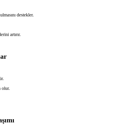
ulmasını destekler.
rini artırır.
lar
.
ür.
 olur.
aşımı