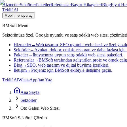
Hizmetler
Sektörler
Paketler
Referanslar
Başarı Hikayeleri
Blog
Fiyat He
Teklif Al
Mobil menüyü aç
BMSoft Menü
Sektörünüze özel, Google uyumlu ve satış odaklı web sitesi çözümleri
Hizmetler
→
Web tasarım, SEO uyumlu web sitesi ve özel yazıl
Sektörler
→
Avukat, doktor, emlak, restoran ve daha fazlası için 
Paketler
→
İhtiyacınıza uygun satış odaklı web sitesi paketleri.
Referanslar
→
BMSoft tarafından geliştirilen proje ve örnek çalı
Blog
→
SEO, web tasarım ve dijital büyüme içerikleri.
İletişim
→
Projeniz için BMSoft ekibiyle iletişime geçin.
Teklif Al
WhatsApp’tan Yaz
Ana Sayfa
Sektörler
Oto Galeri Web Sitesi
BMSoft Sektörel Çözüm