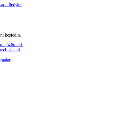
sapla
İletişim
ni keşfedin.
ım çözümleri.
web siteleri.
şmalar.