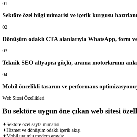
01
Sektöre özel bilgi mimarisi ve içerik kurgusu hazırlanı
02
Dönüşüm odaklı CTA alanlarıyla WhatsApp, form ve tek
03
Teknik SEO altyapısı güçlü, arama motorlarının anlay
04
Mobil öncelikli tasarım ve performans optimizasyonuyl
Web Sitesi Özellikleri
Bu sektöre uygun öne çıkan web sitesi özell
✦
Sektöre özel sayfa mimarisi
✦
Hizmet ve dönüşüm odaklı içerik akışı
✦
Mobil uyumlu modern arayüz