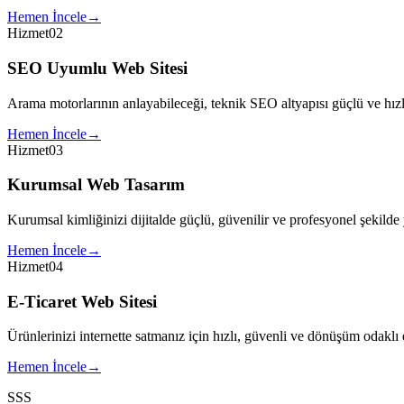
Hemen İncele
→
Hizmet
02
SEO Uyumlu Web Sitesi
Arama motorlarının anlayabileceği, teknik SEO altyapısı güçlü ve hızlı
Hemen İncele
→
Hizmet
03
Kurumsal Web Tasarım
Kurumsal kimliğinizi dijitalde güçlü, güvenilir ve profesyonel şekilde 
Hemen İncele
→
Hizmet
04
E-Ticaret Web Sitesi
Ürünlerinizi internette satmanız için hızlı, güvenli ve dönüşüm odaklı e-
Hemen İncele
→
SSS