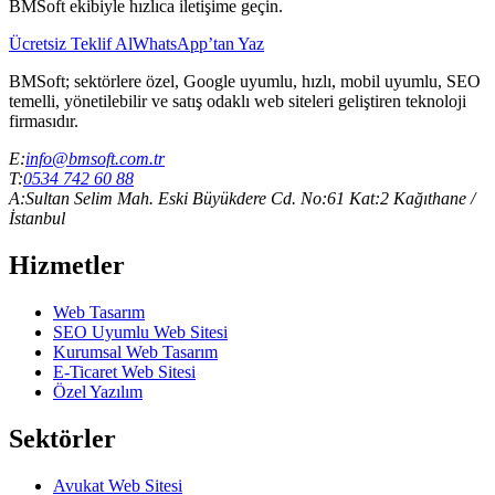
BMSoft ekibiyle hızlıca iletişime geçin.
Ücretsiz Teklif Al
WhatsApp’tan Yaz
BMSoft; sektörlere özel, Google uyumlu, hızlı, mobil uyumlu, SEO
temelli, yönetilebilir ve satış odaklı web siteleri geliştiren teknoloji
firmasıdır.
E:
info@bmsoft.com.tr
T:
0534 742 60 88
A:
Sultan Selim Mah. Eski Büyükdere Cd. No:61 Kat:2 Kağıthane /
İstanbul
Hizmetler
Web Tasarım
SEO Uyumlu Web Sitesi
Kurumsal Web Tasarım
E-Ticaret Web Sitesi
Özel Yazılım
Sektörler
Avukat Web Sitesi