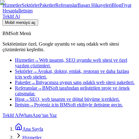
Hizmetler
Sektörler
Paketler
Referanslar
Başarı Hikayeleri
Blog
Fiyat
Hesapla
İletişim
Teklif Al
Mobil menüyü aç
BMSoft Menü
Sektörünüze özel, Google uyumlu ve satış odaklı web sitesi
çözümlerini keşfedin.
Hizmetler
→
Web tasarım, SEO uyumlu web sitesi ve özel
yazılım çözümleri.
Sektörler
→
Avukat, doktor, emlak, restoran ve daha fazlası
için web siteleri.
Paketler
→
İhtiyacınıza uygun satış odaklı web sitesi paketleri.
Referanslar
→
BMSoft tarafından geliştirilen proje ve örnek
çalışmalar.
Blog
→
SEO, web tasarım ve dijital büyüme içerikleri.
İletişim
→
Projeniz için BMSoft ekibiyle iletişime geçin.
Teklif Al
WhatsApp’tan Yaz
Ana Sayfa
Hizmetler