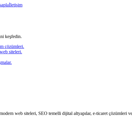
sapla
İletişim
ni keşfedin.
ım çözümleri.
web siteleri.
şmalar.
dern web siteleri, SEO temelli dijital altyapılar, e-ticaret çözümleri ve ö