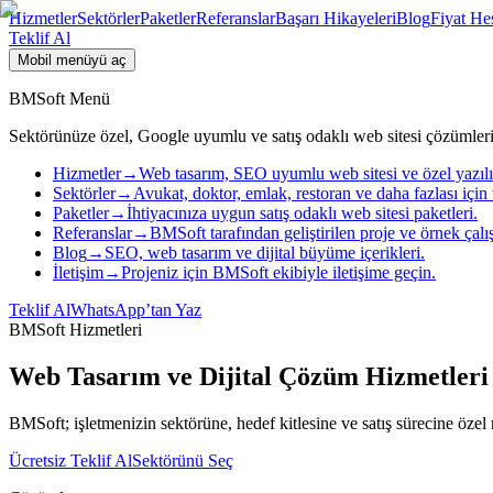
Hizmetler
Sektörler
Paketler
Referanslar
Başarı Hikayeleri
Blog
Fiyat He
Teklif Al
Mobil menüyü aç
BMSoft Menü
Sektörünüze özel, Google uyumlu ve satış odaklı web sitesi çözümleri
Hizmetler
→
Web tasarım, SEO uyumlu web sitesi ve özel yazıl
Sektörler
→
Avukat, doktor, emlak, restoran ve daha fazlası için 
Paketler
→
İhtiyacınıza uygun satış odaklı web sitesi paketleri.
Referanslar
→
BMSoft tarafından geliştirilen proje ve örnek çalı
Blog
→
SEO, web tasarım ve dijital büyüme içerikleri.
İletişim
→
Projeniz için BMSoft ekibiyle iletişime geçin.
Teklif Al
WhatsApp’tan Yaz
BMSoft Hizmetleri
Web Tasarım ve Dijital Çözüm Hizmetleri
BMSoft; işletmenizin sektörüne, hedef kitlesine ve satış sürecine özel mo
Ücretsiz Teklif Al
Sektörünü Seç