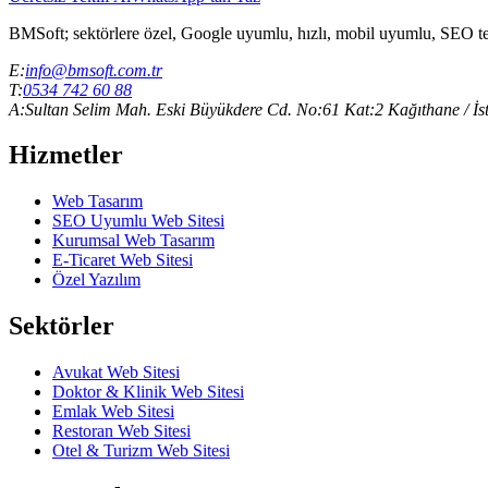
BMSoft; sektörlere özel, Google uyumlu, hızlı, mobil uyumlu, SEO temell
E:
info@bmsoft.com.tr
T:
0534 742 60 88
A:
Sultan Selim Mah. Eski Büyükdere Cd. No:61 Kat:2 Kağıthane / İs
Hizmetler
Web Tasarım
SEO Uyumlu Web Sitesi
Kurumsal Web Tasarım
E-Ticaret Web Sitesi
Özel Yazılım
Sektörler
Avukat Web Sitesi
Doktor & Klinik Web Sitesi
Emlak Web Sitesi
Restoran Web Sitesi
Otel & Turizm Web Sitesi