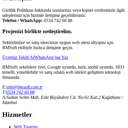
Gizlilik Politikası hakkında sorularınız veya kişisel verilerinizle ilgili
talepleriniz için bizimle iletişime geçebilirsiniz:
Telefon / WhatsApp:
0534 742 60 88
Projenizi birlikte netleştirelim.
Sektörünüze ve satış sürecinize uygun web sitesi altyapısı için
BMSoft ekibiyle hızlıca iletişime geçin.
Ücretsiz Teklif Al
WhatsApp’tan Yaz
BMSoft; sektörlere özel, Google uyumlu, hızlı, mobil uyumlu, SEO
temelli, yönetilebilir ve satış odaklı web siteleri geliştiren teknoloji
firmasıdır.
E:
info@bmsoft.com.tr
T:
0534 742 60 88
A:
Sultan Selim Mah. Eski Büyükdere Cd. No:61 Kat:2 Kağıthane /
İstanbul
Hizmetler
Web Tasarım