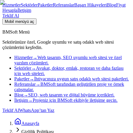
Hizmetler
Sektörler
Paketler
Referanslar
Başarı Hikayeleri
Blog
Fiyat
Hesapla
İletişim
Teklif Al
Mobil menüyü aç
BMSoft Menü
Sektörünüze özel, Google uyumlu ve satış odaklı web sitesi
çözümlerini keşfedin.
Hizmetler
→
Web tasarım, SEO uyumlu web sitesi ve özel
yazılım çözümleri.
Sektörler
→
Avukat, doktor, emlak, restoran ve daha fazlası
için web siteleri.
Paketler
→
İhtiyacınıza uygun satış odaklı web sitesi paketleri.
Referanslar
→
BMSoft tarafından geliştirilen proje ve örnek
çalışmalar.
Blog
→
SEO, web tasarım ve dijital büyüme içerikleri.
İletişim
→
Projeniz için BMSoft ekibiyle iletişime geçin.
Teklif Al
WhatsApp’tan Yaz
Anasayfa
Gizlilik Politikası