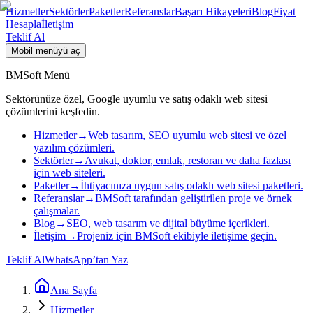
Hizmetler
Sektörler
Paketler
Referanslar
Başarı Hikayeleri
Blog
Fiyat
Hesapla
İletişim
Teklif Al
Mobil menüyü aç
BMSoft Menü
Sektörünüze özel, Google uyumlu ve satış odaklı web sitesi
çözümlerini keşfedin.
Hizmetler
→
Web tasarım, SEO uyumlu web sitesi ve özel
yazılım çözümleri.
Sektörler
→
Avukat, doktor, emlak, restoran ve daha fazlası
için web siteleri.
Paketler
→
İhtiyacınıza uygun satış odaklı web sitesi paketleri.
Referanslar
→
BMSoft tarafından geliştirilen proje ve örnek
çalışmalar.
Blog
→
SEO, web tasarım ve dijital büyüme içerikleri.
İletişim
→
Projeniz için BMSoft ekibiyle iletişime geçin.
Teklif Al
WhatsApp’tan Yaz
Ana Sayfa
Hizmetler