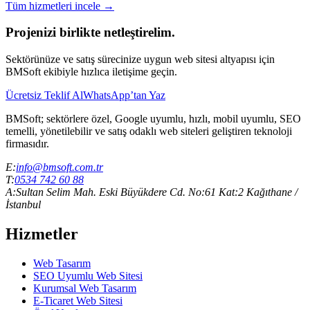
Tüm hizmetleri incele →
Projenizi birlikte netleştirelim.
Sektörünüze ve satış sürecinize uygun web sitesi altyapısı için
BMSoft ekibiyle hızlıca iletişime geçin.
Ücretsiz Teklif Al
WhatsApp’tan Yaz
BMSoft; sektörlere özel, Google uyumlu, hızlı, mobil uyumlu, SEO
temelli, yönetilebilir ve satış odaklı web siteleri geliştiren teknoloji
firmasıdır.
E:
info@bmsoft.com.tr
T:
0534 742 60 88
A:
Sultan Selim Mah. Eski Büyükdere Cd. No:61 Kat:2 Kağıthane /
İstanbul
Hizmetler
Web Tasarım
SEO Uyumlu Web Sitesi
Kurumsal Web Tasarım
E-Ticaret Web Sitesi