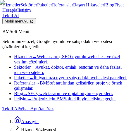
Hizmetler
Sektörler
Paketler
Referanslar
Başarı Hikayeleri
Blog
Fiyat
Hesapla
İletişim
Teklif Al
Mobil menüyü aç
BMSoft Menü
Sektörünüze özel, Google uyumlu ve satış odaklı web sitesi
çözümlerini keşfedin.
Hizmetler
→
Web tasarım, SEO uyumlu web sitesi ve özel
yazılım çözümleri.
Sektörler
→
Avukat, doktor, emlak, restoran ve daha fazlası
için web siteleri.
Paketler
→
İhtiyacınıza uygun satış odaklı web sitesi paketleri.
Referanslar
→
BMSoft tarafından geliştirilen proje ve örnek
çalışmalar.
Blog
→
SEO, web tasarım ve dijital büyüme içerikleri.
İletişim
→
Projeniz için BMSoft ekibiyle iletişime geçin.
Teklif Al
WhatsApp’tan Yaz
Anasayfa
Hizmet Sözleşmesi