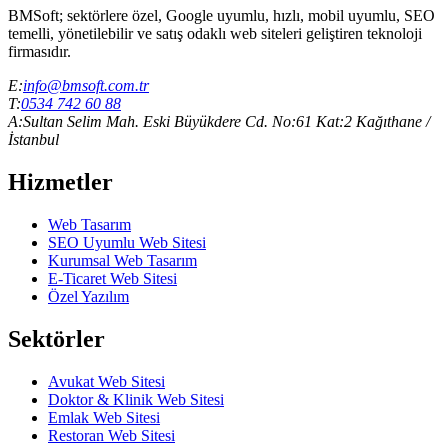
BMSoft; sektörlere özel, Google uyumlu, hızlı, mobil uyumlu, SEO
temelli, yönetilebilir ve satış odaklı web siteleri geliştiren teknoloji
firmasıdır.
E:
info@bmsoft.com.tr
T:
0534 742 60 88
A:
Sultan Selim Mah. Eski Büyükdere Cd. No:61 Kat:2 Kağıthane /
İstanbul
Hizmetler
Web Tasarım
SEO Uyumlu Web Sitesi
Kurumsal Web Tasarım
E-Ticaret Web Sitesi
Özel Yazılım
Sektörler
Avukat Web Sitesi
Doktor & Klinik Web Sitesi
Emlak Web Sitesi
Restoran Web Sitesi