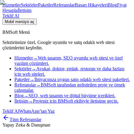
Hizmetler
Sektörler
Paketler
Referanslar
Başarı Hikayeleri
Blog
Fiyat
Hesapla
İletişim
Teklif Al
Mobil menüyü aç
BMSoft Menü
Sektörünüze özel, Google uyumlu ve satış odaklı web sitesi
çözümlerini keşfedin.
Hizmetler
→
Web tasarım, SEO uyumlu web sitesi ve özel
yazılım çözümleri.
Sektörler
→
Avukat, doktor, emlak, restoran ve daha fazlası
için web siteleri.
Paketler
→
İhtiyacınıza uygun satış odaklı web sitesi paketleri.
Referanslar
→
BMSoft tarafından geliştirilen proje ve örnek
çalışmalar.
Blog
→
SEO, web tasarım ve dijital büyüme içerikleri.
İletişim
→
Projeniz için BMSoft ekibiyle iletişime geçin.
Teklif Al
WhatsApp’tan Yaz
Tüm Referanslar
Yapay Zeka & Danışman