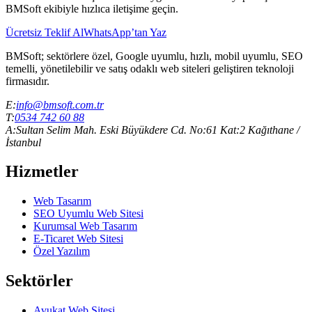
BMSoft ekibiyle hızlıca iletişime geçin.
Ücretsiz Teklif Al
WhatsApp’tan Yaz
BMSoft; sektörlere özel, Google uyumlu, hızlı, mobil uyumlu, SEO
temelli, yönetilebilir ve satış odaklı web siteleri geliştiren teknoloji
firmasıdır.
E:
info@bmsoft.com.tr
T:
0534 742 60 88
A:
Sultan Selim Mah. Eski Büyükdere Cd. No:61 Kat:2 Kağıthane /
İstanbul
Hizmetler
Web Tasarım
SEO Uyumlu Web Sitesi
Kurumsal Web Tasarım
E-Ticaret Web Sitesi
Özel Yazılım
Sektörler
Avukat Web Sitesi