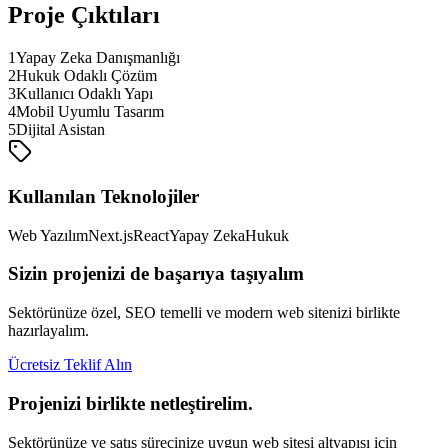
Proje Çıktıları
1
Yapay Zeka Danışmanlığı
2
Hukuk Odaklı Çözüm
3
Kullanıcı Odaklı Yapı
4
Mobil Uyumlu Tasarım
5
Dijital Asistan
Kullanılan Teknolojiler
Web Yazılım
Next.js
React
Yapay Zeka
Hukuk
Sizin projenizi de başarıya taşıyalım
Sektörünüze özel, SEO temelli ve modern web sitenizi birlikte
hazırlayalım.
Ücretsiz Teklif Alın
Projenizi birlikte netleştirelim.
Sektörünüze ve satış sürecinize uygun web sitesi altyapısı için