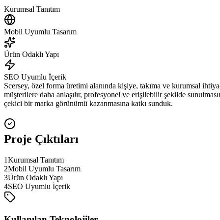
Kurumsal Tanıtım
Mobil Uyumlu Tasarım
Ürün Odaklı Yapı
SEO Uyumlu İçerik
Scersey, özel forma üretimi alanında kişiye, takıma ve kurumsal ihtiy
müşterilere daha anlaşılır, profesyonel ve erişilebilir şekilde sunulmas
çekici bir marka görünümü kazanmasına katkı sunduk.
Proje Çıktıları
1
Kurumsal Tanıtım
2
Mobil Uyumlu Tasarım
3
Ürün Odaklı Yapı
4
SEO Uyumlu İçerik
Kullanılan Teknolojiler