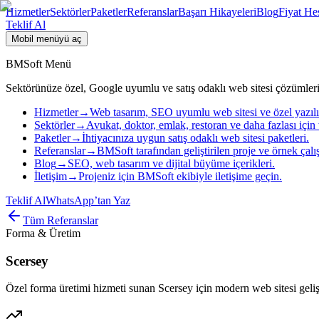
Hizmetler
Sektörler
Paketler
Referanslar
Başarı Hikayeleri
Blog
Fiyat He
Teklif Al
Mobil menüyü aç
BMSoft Menü
Sektörünüze özel, Google uyumlu ve satış odaklı web sitesi çözümleri
Hizmetler
→
Web tasarım, SEO uyumlu web sitesi ve özel yazıl
Sektörler
→
Avukat, doktor, emlak, restoran ve daha fazlası için 
Paketler
→
İhtiyacınıza uygun satış odaklı web sitesi paketleri.
Referanslar
→
BMSoft tarafından geliştirilen proje ve örnek çalı
Blog
→
SEO, web tasarım ve dijital büyüme içerikleri.
İletişim
→
Projeniz için BMSoft ekibiyle iletişime geçin.
Teklif Al
WhatsApp’tan Yaz
Tüm Referanslar
Forma & Üretim
Scersey
Özel forma üretimi hizmeti sunan Scersey için modern web sitesi gelişt