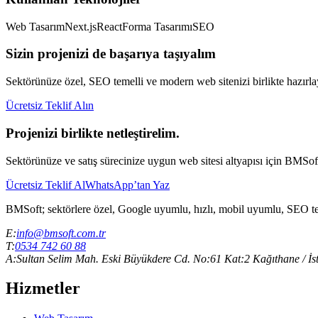
Web Tasarım
Next.js
React
Forma Tasarımı
SEO
Sizin projenizi de başarıya taşıyalım
Sektörünüze özel, SEO temelli ve modern web sitenizi birlikte hazırla
Ücretsiz Teklif Alın
Projenizi birlikte netleştirelim.
Sektörünüze ve satış sürecinize uygun web sitesi altyapısı için BMSoft 
Ücretsiz Teklif Al
WhatsApp’tan Yaz
BMSoft; sektörlere özel, Google uyumlu, hızlı, mobil uyumlu, SEO temell
E:
info@bmsoft.com.tr
T:
0534 742 60 88
A:
Sultan Selim Mah. Eski Büyükdere Cd. No:61 Kat:2 Kağıthane / İs
Hizmetler