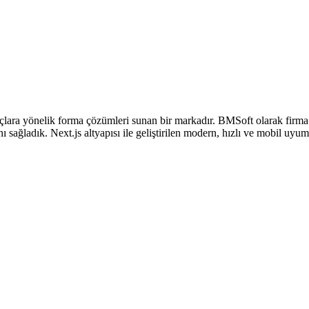
açlara yönelik forma çözümleri sunan bir markadır. BMSoft olarak firma i
ını sağladık. Next.js altyapısı ile geliştirilen modern, hızlı ve mobil uy