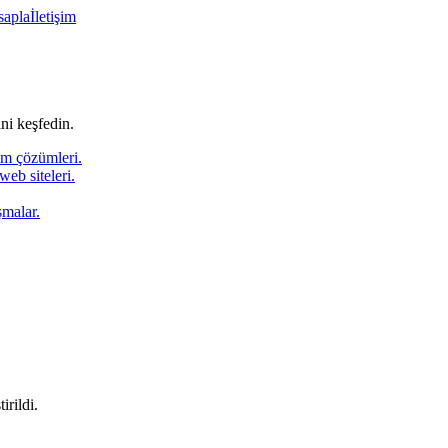
sapla
İletişim
ni keşfedin.
ım çözümleri.
web siteleri.
şmalar.
irildi.