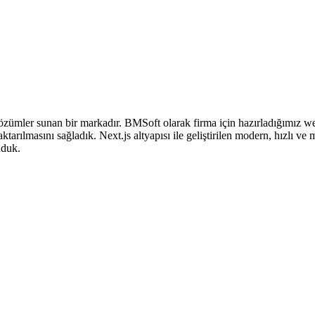
çözümler sunan bir markadır. BMSoft olarak firma için hazırladığımız we
e aktarılmasını sağladık. Next.js altyapısı ile geliştirilen modern, hızlı 
nduk.