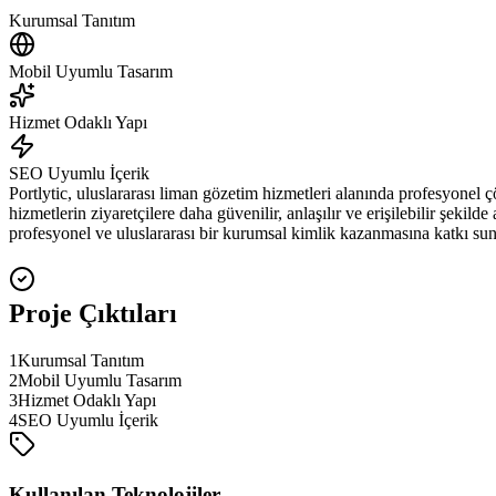
Kurumsal Tanıtım
Mobil Uyumlu Tasarım
Hizmet Odaklı Yapı
SEO Uyumlu İçerik
Portlytic, uluslararası liman gözetim hizmetleri alanında profesyonel 
hizmetlerin ziyaretçilere daha güvenilir, anlaşılır ve erişilebilir şekild
profesyonel ve uluslararası bir kurumsal kimlik kazanmasına katkı su
Proje Çıktıları
1
Kurumsal Tanıtım
2
Mobil Uyumlu Tasarım
3
Hizmet Odaklı Yapı
4
SEO Uyumlu İçerik
Kullanılan Teknolojiler