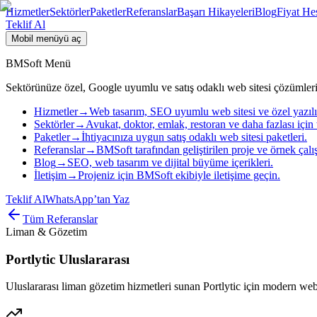
Hizmetler
Sektörler
Paketler
Referanslar
Başarı Hikayeleri
Blog
Fiyat He
Teklif Al
Mobil menüyü aç
BMSoft Menü
Sektörünüze özel, Google uyumlu ve satış odaklı web sitesi çözümleri
Hizmetler
→
Web tasarım, SEO uyumlu web sitesi ve özel yazıl
Sektörler
→
Avukat, doktor, emlak, restoran ve daha fazlası için 
Paketler
→
İhtiyacınıza uygun satış odaklı web sitesi paketleri.
Referanslar
→
BMSoft tarafından geliştirilen proje ve örnek çalı
Blog
→
SEO, web tasarım ve dijital büyüme içerikleri.
İletişim
→
Projeniz için BMSoft ekibiyle iletişime geçin.
Teklif Al
WhatsApp’tan Yaz
Tüm Referanslar
Liman & Gözetim
Portlytic Uluslararası
Uluslararası liman gözetim hizmetleri sunan Portlytic için modern web si