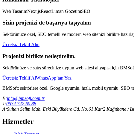
Web Tasarım
Next.js
React
Liman Gözetim
SEO
Sizin projenizi de başarıya taşıyalım
Sektörünüze özel, SEO temelli ve modern web sitenizi birlikte hazırla
Ücretsiz Teklif Alın
Projenizi birlikte netleştirelim.
Sektörünüze ve satış sürecinize uygun web sitesi altyapısı için BMSoft 
Ücretsiz Teklif Al
WhatsApp’tan Yaz
BMSoft; sektörlere özel, Google uyumlu, hızlı, mobil uyumlu, SEO temell
E:
info@bmsoft.com.tr
T:
0534 742 60 88
A:
Sultan Selim Mah. Eski Büyükdere Cd. No:61 Kat:2 Kağıthane / İs
Hizmetler