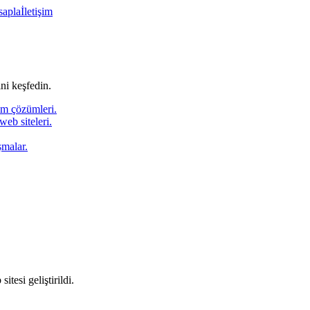
sapla
İletişim
ni keşfedin.
ım çözümleri.
web siteleri.
şmalar.
tesi geliştirildi.