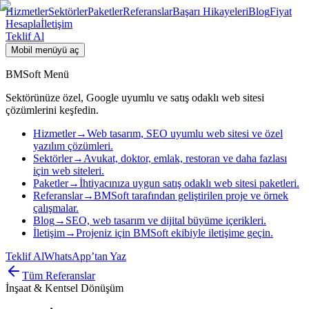
Hizmetler
Sektörler
Paketler
Referanslar
Başarı Hikayeleri
Blog
Fiyat
Hesapla
İletişim
Teklif Al
Mobil menüyü aç
BMSoft Menü
Sektörünüze özel, Google uyumlu ve satış odaklı web sitesi
çözümlerini keşfedin.
Hizmetler
→
Web tasarım, SEO uyumlu web sitesi ve özel
yazılım çözümleri.
Sektörler
→
Avukat, doktor, emlak, restoran ve daha fazlası
için web siteleri.
Paketler
→
İhtiyacınıza uygun satış odaklı web sitesi paketleri.
Referanslar
→
BMSoft tarafından geliştirilen proje ve örnek
çalışmalar.
Blog
→
SEO, web tasarım ve dijital büyüme içerikleri.
İletişim
→
Projeniz için BMSoft ekibiyle iletişime geçin.
Teklif Al
WhatsApp’tan Yaz
Tüm Referanslar
İnşaat & Kentsel Dönüşüm