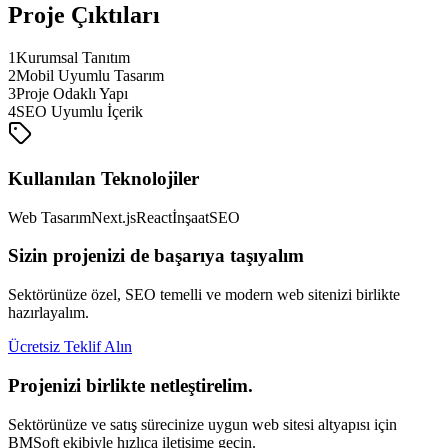
Proje Çıktıları
1
Kurumsal Tanıtım
2
Mobil Uyumlu Tasarım
3
Proje Odaklı Yapı
4
SEO Uyumlu İçerik
Kullanılan Teknolojiler
Web Tasarım
Next.js
React
İnşaat
SEO
Sizin projenizi de başarıya taşıyalım
Sektörünüze özel, SEO temelli ve modern web sitenizi birlikte
hazırlayalım.
Ücretsiz Teklif Alın
Projenizi birlikte netleştirelim.
Sektörünüze ve satış sürecinize uygun web sitesi altyapısı için
BMSoft ekibiyle hızlıca iletişime geçin.