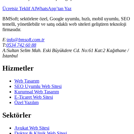
Ücretsiz Teklif Al
WhatsApp’tan Yaz
BMSoft; sektörlere özel, Google uyumlu, hızlı, mobil uyumlu, SEO
temelli, yönetilebilir ve satış odaklı web siteleri geliştiren teknoloji
firmasıdır.
E:
info@bmsoft.com.tr
T:
0534 742 60 88
A:
Sultan Selim Mah. Eski Büyükdere Cd. No:61 Kat:2 Kağıthane /
İstanbul
Hizmetler
Web Tasarım
SEO Uyumlu Web Sitesi
Kurumsal Web Tasarım
E-Ticaret Web Sitesi
Özel Yazılım
Sektörler
Avukat Web Sitesi
Doktor & Klinik Web Sitesi