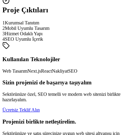
Proje Çıktıları
1
Kurumsal Tanıtım
2
Mobil Uyumlu Tasarım
3
Hizmet Odaklı Yapı
4
SEO Uyumlu İçerik
Kullanılan Teknolojiler
Web Tasarım
Next.js
React
Nakliyat
SEO
Sizin projenizi de başarıya taşıyalım
Sektörünüze özel, SEO temelli ve modern web sitenizi birlikte
hazırlayalım.
Ücretsiz Teklif Alın
Projenizi birlikte netleştirelim.
Sektörünüze ve satış sürecinize uygun web sitesi altyapısı için