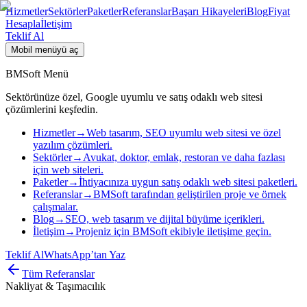
Hizmetler
Sektörler
Paketler
Referanslar
Başarı Hikayeleri
Blog
Fiyat
Hesapla
İletişim
Teklif Al
Mobil menüyü aç
BMSoft Menü
Sektörünüze özel, Google uyumlu ve satış odaklı web sitesi
çözümlerini keşfedin.
Hizmetler
→
Web tasarım, SEO uyumlu web sitesi ve özel
yazılım çözümleri.
Sektörler
→
Avukat, doktor, emlak, restoran ve daha fazlası
için web siteleri.
Paketler
→
İhtiyacınıza uygun satış odaklı web sitesi paketleri.
Referanslar
→
BMSoft tarafından geliştirilen proje ve örnek
çalışmalar.
Blog
→
SEO, web tasarım ve dijital büyüme içerikleri.
İletişim
→
Projeniz için BMSoft ekibiyle iletişime geçin.
Teklif Al
WhatsApp’tan Yaz
Tüm Referanslar
Nakliyat & Taşımacılık