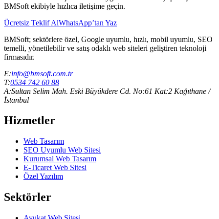
BMSoft ekibiyle hızlıca iletişime geçin.
Ücretsiz Teklif Al
WhatsApp’tan Yaz
BMSoft; sektörlere özel, Google uyumlu, hızlı, mobil uyumlu, SEO
temelli, yönetilebilir ve satış odaklı web siteleri geliştiren teknoloji
firmasıdır.
E:
info@bmsoft.com.tr
T:
0534 742 60 88
A:
Sultan Selim Mah. Eski Büyükdere Cd. No:61 Kat:2 Kağıthane /
İstanbul
Hizmetler
Web Tasarım
SEO Uyumlu Web Sitesi
Kurumsal Web Tasarım
E-Ticaret Web Sitesi
Özel Yazılım
Sektörler
Avukat Web Sitesi