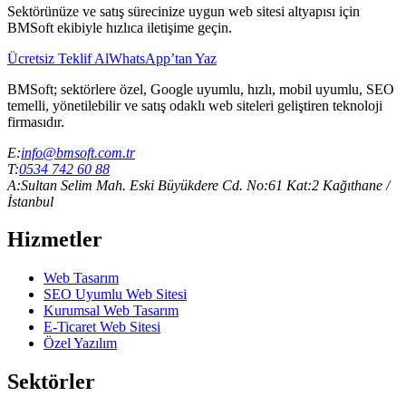
Sektörünüze ve satış sürecinize uygun web sitesi altyapısı için
BMSoft ekibiyle hızlıca iletişime geçin.
Ücretsiz Teklif Al
WhatsApp’tan Yaz
BMSoft; sektörlere özel, Google uyumlu, hızlı, mobil uyumlu, SEO
temelli, yönetilebilir ve satış odaklı web siteleri geliştiren teknoloji
firmasıdır.
E:
info@bmsoft.com.tr
T:
0534 742 60 88
A:
Sultan Selim Mah. Eski Büyükdere Cd. No:61 Kat:2 Kağıthane /
İstanbul
Hizmetler
Web Tasarım
SEO Uyumlu Web Sitesi
Kurumsal Web Tasarım
E-Ticaret Web Sitesi
Özel Yazılım
Sektörler