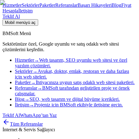
Hizmetler
Sektörler
Paketler
Referanslar
Başarı Hikayeleri
Blog
Fiyat
Hesapla
İletişim
Teklif Al
Mobil menüyü aç
BMSoft Menü
Sektörünüze özel, Google uyumlu ve satış odaklı web sitesi
çözümlerini keşfedin.
Hizmetler
→
Web tasarım, SEO uyumlu web sitesi ve özel
yazılım çözümleri.
Sektörler
→
Avukat, doktor, emlak, restoran ve daha fazlası
için web siteleri.
Paketler
→
İhtiyacınıza uygun satış odaklı web sitesi paketleri.
Referanslar
→
BMSoft tarafından geliştirilen proje ve örnek
çalışmalar.
Blog
→
SEO, web tasarım ve dijital büyüme içerikleri.
İletişim
→
Projeniz için BMSoft ekibiyle iletişime geçin.
Teklif Al
WhatsApp’tan Yaz
Tüm Referanslar
İnternet & Servis Sağlayıcı