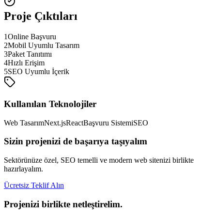
Proje Çıktıları
1
Online Başvuru
2
Mobil Uyumlu Tasarım
3
Paket Tanıtımı
4
Hızlı Erişim
5
SEO Uyumlu İçerik
Kullanılan Teknolojiler
Web Tasarım
Next.js
React
Başvuru Sistemi
SEO
Sizin projenizi de başarıya taşıyalım
Sektörünüze özel, SEO temelli ve modern web sitenizi birlikte
hazırlayalım.
Ücretsiz Teklif Alın
Projenizi birlikte netleştirelim.