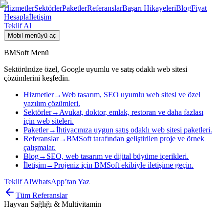
Hizmetler
Sektörler
Paketler
Referanslar
Başarı Hikayeleri
Blog
Fiyat
Hesapla
İletişim
Teklif Al
Mobil menüyü aç
BMSoft Menü
Sektörünüze özel, Google uyumlu ve satış odaklı web sitesi
çözümlerini keşfedin.
Hizmetler
→
Web tasarım, SEO uyumlu web sitesi ve özel
yazılım çözümleri.
Sektörler
→
Avukat, doktor, emlak, restoran ve daha fazlası
için web siteleri.
Paketler
→
İhtiyacınıza uygun satış odaklı web sitesi paketleri.
Referanslar
→
BMSoft tarafından geliştirilen proje ve örnek
çalışmalar.
Blog
→
SEO, web tasarım ve dijital büyüme içerikleri.
İletişim
→
Projeniz için BMSoft ekibiyle iletişime geçin.
Teklif Al
WhatsApp’tan Yaz
Tüm Referanslar
Hayvan Sağlığı & Multivitamin