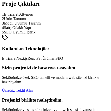
Proje Çıktıları
1
E-Ticaret Altyapısı
2
Ürün Tanıtımı
3
Mobil Uyumlu Tasarım
4
Satış Odaklı Yapı
5
SEO Uyumlu İçerik
Kullanılan Teknolojiler
E-Ticaret
Next.js
React
Pet Ürünleri
SEO
Sizin projenizi de başarıya taşıyalım
Sektörünüze özel, SEO temelli ve modern web sitenizi birlikte
hazırlayalım.
Ücretsiz Teklif Alın
Projenizi birlikte netleştirelim.
Sektörünüze ve satış sürecinize uygun web sitesi altyapısı için