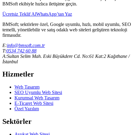
BMSoft ekibiyle hızlıca iletişime geçin.
Ücretsiz Teklif Al
WhatsApp’tan Yaz
BMSoft; sektörlere özel, Google uyumlu, hızlı, mobil uyumlu, SEO
temelli, yönetilebilir ve satış odaklı web siteleri geliştiren teknoloji
firmasıdır.
E:
info@bmsoft.com.tr
T:
0534 742 60 88
A:
Sultan Selim Mah. Eski Büyükdere Cd. No:61 Kat:2 Kağıthane /
İstanbul
Hizmetler
Web Tasarım
SEO Uyumlu Web Sitesi
Kurumsal Web Tasarım
E-Ticaret Web Sitesi
Özel Yazılım
Sektörler
Avukat Web Sitesi