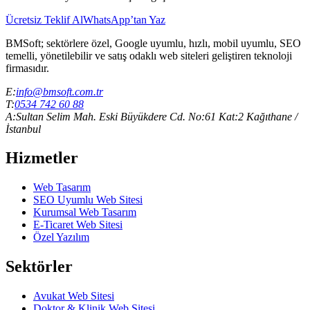
Ücretsiz Teklif Al
WhatsApp’tan Yaz
BMSoft; sektörlere özel, Google uyumlu, hızlı, mobil uyumlu, SEO
temelli, yönetilebilir ve satış odaklı web siteleri geliştiren teknoloji
firmasıdır.
E:
info@bmsoft.com.tr
T:
0534 742 60 88
A:
Sultan Selim Mah. Eski Büyükdere Cd. No:61 Kat:2 Kağıthane /
İstanbul
Hizmetler
Web Tasarım
SEO Uyumlu Web Sitesi
Kurumsal Web Tasarım
E-Ticaret Web Sitesi
Özel Yazılım
Sektörler
Avukat Web Sitesi
Doktor & Klinik Web Sitesi