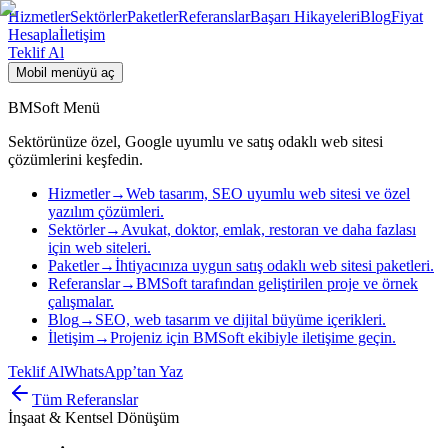
Hizmetler
Sektörler
Paketler
Referanslar
Başarı Hikayeleri
Blog
Fiyat
Hesapla
İletişim
Teklif Al
Mobil menüyü aç
BMSoft Menü
Sektörünüze özel, Google uyumlu ve satış odaklı web sitesi
çözümlerini keşfedin.
Hizmetler
→
Web tasarım, SEO uyumlu web sitesi ve özel
yazılım çözümleri.
Sektörler
→
Avukat, doktor, emlak, restoran ve daha fazlası
için web siteleri.
Paketler
→
İhtiyacınıza uygun satış odaklı web sitesi paketleri.
Referanslar
→
BMSoft tarafından geliştirilen proje ve örnek
çalışmalar.
Blog
→
SEO, web tasarım ve dijital büyüme içerikleri.
İletişim
→
Projeniz için BMSoft ekibiyle iletişime geçin.
Teklif Al
WhatsApp’tan Yaz
Tüm Referanslar
İnşaat & Kentsel Dönüşüm