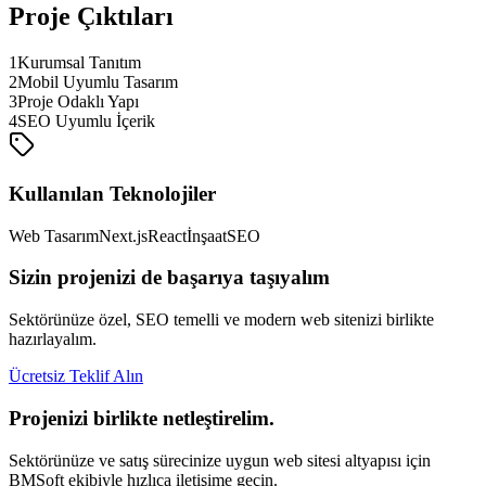
Proje Çıktıları
1
Kurumsal Tanıtım
2
Mobil Uyumlu Tasarım
3
Proje Odaklı Yapı
4
SEO Uyumlu İçerik
Kullanılan Teknolojiler
Web Tasarım
Next.js
React
İnşaat
SEO
Sizin projenizi de başarıya taşıyalım
Sektörünüze özel, SEO temelli ve modern web sitenizi birlikte
hazırlayalım.
Ücretsiz Teklif Alın
Projenizi birlikte netleştirelim.
Sektörünüze ve satış sürecinize uygun web sitesi altyapısı için
BMSoft ekibiyle hızlıca iletişime geçin.