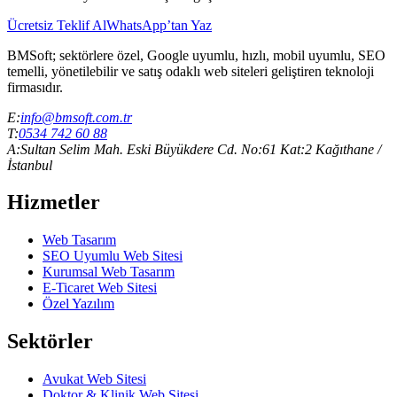
Ücretsiz Teklif Al
WhatsApp’tan Yaz
BMSoft; sektörlere özel, Google uyumlu, hızlı, mobil uyumlu, SEO
temelli, yönetilebilir ve satış odaklı web siteleri geliştiren teknoloji
firmasıdır.
E:
info@bmsoft.com.tr
T:
0534 742 60 88
A:
Sultan Selim Mah. Eski Büyükdere Cd. No:61 Kat:2 Kağıthane /
İstanbul
Hizmetler
Web Tasarım
SEO Uyumlu Web Sitesi
Kurumsal Web Tasarım
E-Ticaret Web Sitesi
Özel Yazılım
Sektörler
Avukat Web Sitesi
Doktor & Klinik Web Sitesi