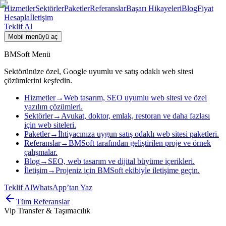
Hizmetler
Sektörler
Paketler
Referanslar
Başarı Hikayeleri
Blog
Fiyat
Hesapla
İletişim
Teklif Al
Mobil menüyü aç
BMSoft Menü
Sektörünüze özel, Google uyumlu ve satış odaklı web sitesi
çözümlerini keşfedin.
Hizmetler
→
Web tasarım, SEO uyumlu web sitesi ve özel
yazılım çözümleri.
Sektörler
→
Avukat, doktor, emlak, restoran ve daha fazlası
için web siteleri.
Paketler
→
İhtiyacınıza uygun satış odaklı web sitesi paketleri.
Referanslar
→
BMSoft tarafından geliştirilen proje ve örnek
çalışmalar.
Blog
→
SEO, web tasarım ve dijital büyüme içerikleri.
İletişim
→
Projeniz için BMSoft ekibiyle iletişime geçin.
Teklif Al
WhatsApp’tan Yaz
Tüm Referanslar
Vip Transfer & Taşımacılık