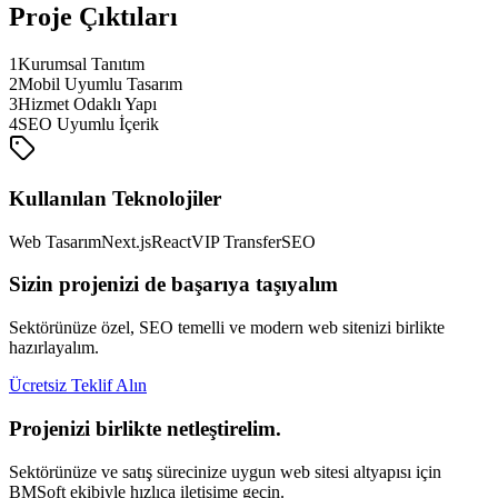
Proje Çıktıları
1
Kurumsal Tanıtım
2
Mobil Uyumlu Tasarım
3
Hizmet Odaklı Yapı
4
SEO Uyumlu İçerik
Kullanılan Teknolojiler
Web Tasarım
Next.js
React
VIP Transfer
SEO
Sizin projenizi de başarıya taşıyalım
Sektörünüze özel, SEO temelli ve modern web sitenizi birlikte
hazırlayalım.
Ücretsiz Teklif Alın
Projenizi birlikte netleştirelim.
Sektörünüze ve satış sürecinize uygun web sitesi altyapısı için
BMSoft ekibiyle hızlıca iletişime geçin.