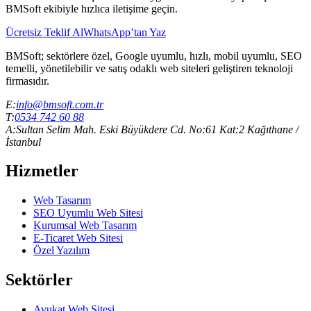
BMSoft ekibiyle hızlıca iletişime geçin.
Ücretsiz Teklif Al
WhatsApp’tan Yaz
BMSoft; sektörlere özel, Google uyumlu, hızlı, mobil uyumlu, SEO
temelli, yönetilebilir ve satış odaklı web siteleri geliştiren teknoloji
firmasıdır.
E:
info@bmsoft.com.tr
T:
0534 742 60 88
A:
Sultan Selim Mah. Eski Büyükdere Cd. No:61 Kat:2 Kağıthane /
İstanbul
Hizmetler
Web Tasarım
SEO Uyumlu Web Sitesi
Kurumsal Web Tasarım
E-Ticaret Web Sitesi
Özel Yazılım
Sektörler
Avukat Web Sitesi