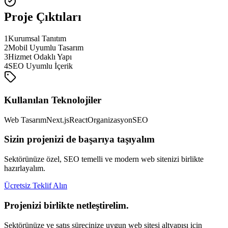
Proje Çıktıları
1
Kurumsal Tanıtım
2
Mobil Uyumlu Tasarım
3
Hizmet Odaklı Yapı
4
SEO Uyumlu İçerik
Kullanılan Teknolojiler
Web Tasarım
Next.js
React
Organizasyon
SEO
Sizin projenizi de başarıya taşıyalım
Sektörünüze özel, SEO temelli ve modern web sitenizi birlikte
hazırlayalım.
Ücretsiz Teklif Alın
Projenizi birlikte netleştirelim.
Sektörünüze ve satış sürecinize uygun web sitesi altyapısı için