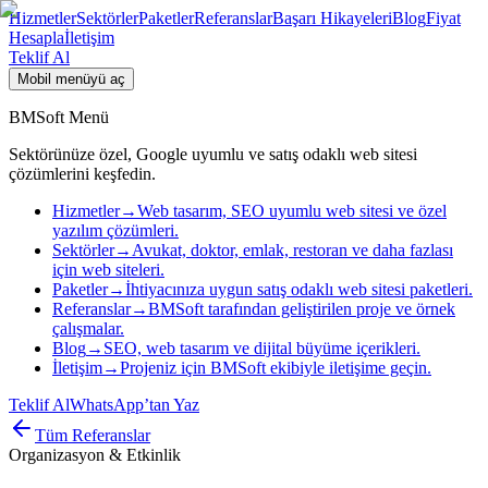
Hizmetler
Sektörler
Paketler
Referanslar
Başarı Hikayeleri
Blog
Fiyat
Hesapla
İletişim
Teklif Al
Mobil menüyü aç
BMSoft Menü
Sektörünüze özel, Google uyumlu ve satış odaklı web sitesi
çözümlerini keşfedin.
Hizmetler
→
Web tasarım, SEO uyumlu web sitesi ve özel
yazılım çözümleri.
Sektörler
→
Avukat, doktor, emlak, restoran ve daha fazlası
için web siteleri.
Paketler
→
İhtiyacınıza uygun satış odaklı web sitesi paketleri.
Referanslar
→
BMSoft tarafından geliştirilen proje ve örnek
çalışmalar.
Blog
→
SEO, web tasarım ve dijital büyüme içerikleri.
İletişim
→
Projeniz için BMSoft ekibiyle iletişime geçin.
Teklif Al
WhatsApp’tan Yaz
Tüm Referanslar
Organizasyon & Etkinlik